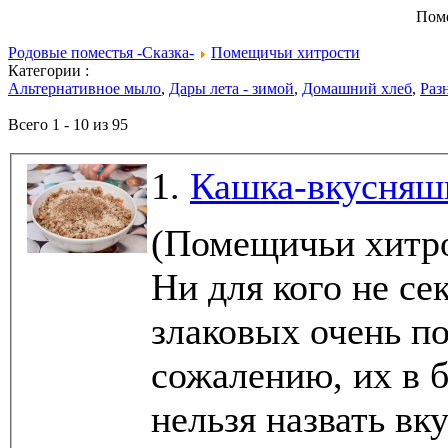
Пом
Родовые поместья -Сказка-
Помещичьи хитрости
Категории :
Альтернативное мыло
,
Дары лета - зимой
,
Домашний хлеб
,
Раз
Всего 1 - 10 из 95
1.
Кашка-вкусняш
(Помещичьи хитр
Ни для кого не се
злаковых очень п
сожалению, их в 
нельзя назвать вкусными. И 