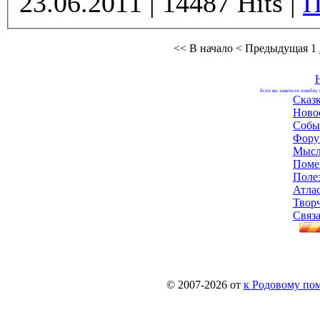
23.06.2011 | 14487 Hits |
П
<< В начало
< Предыдущая
1
Если вы заметили ошибку н
Сказ
Ново
Собы
Фору
Мысл
Поме
Поле
Атла
Твор
Связа
© 2007-2026 от
к Родовому поме