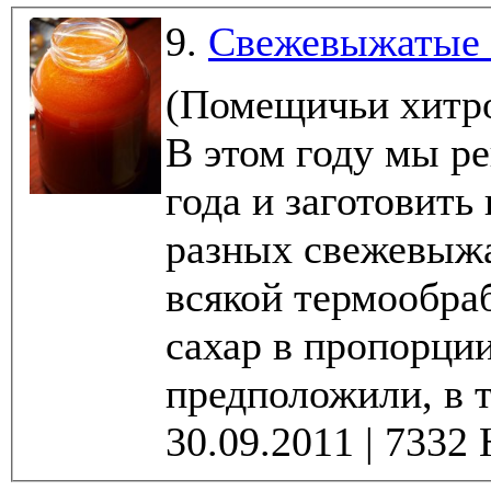
9.
Свежевыжатые 
(Помещичьи хитро
В этом году мы р
года и заготовить на зиму побольше всяких
разных свежевыжаты
всякой термообраб
сахар в пропорции 1 к 1-1.5. К
предположили, в т