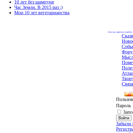
10 лет без шампуня
Час Земли. В 2015 раз :)
Мои 10 лет вегетарианства
Если вы заметили ошибку н
Сказ
Ново
Собы
Фору
Мысл
Поме
Поле
Атла
Твор
Связа
Пользов
Пароль
Запо
Забыли 
Регистр