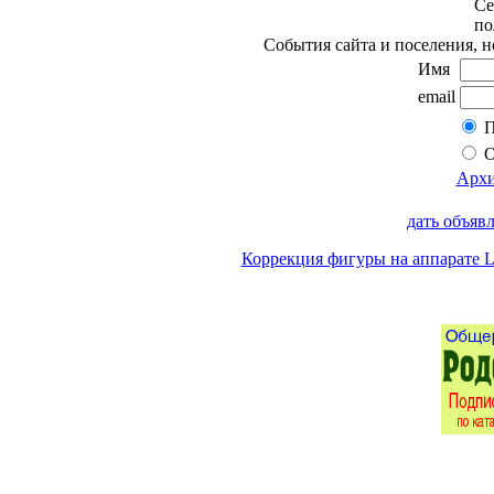
Се
по
События сайта и поселения, н
Имя
email
П
О
Архи
дать объяв
Коррекция фигуры на аппарате 