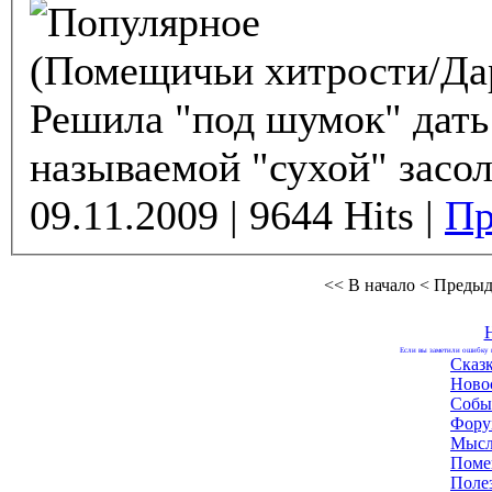
(Помещичьи хитрости/Да
Решила "под шумок" дать 
называемой "сухой" засол
09.11.2009 | 9644 Hits |
Пр
<< В начало
< Преды
Если вы заметили ошибку н
Сказ
Ново
Собы
Фору
Мысл
Поме
Поле