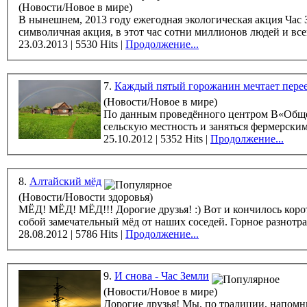
(Новости/Новое в мире)
В нынешнем, 2013 году ежегодная экологическая акция Час З
символичная акция, в этот час сотни миллионов людей и все
23.03.2013 | 5530 Hits |
Продолжение...
7.
Каждый пятый горожанин мечтает перее
(Новости/Новое в мире)
По данным проведённого центром В«Общес
сельскую местность и заняться фермерским
25.10.2012 | 5352 Hits |
Продолжение...
8.
Алтайский мёд
(Новости/Новости здоровья)
МЁД! МЁД! МЁД!!! Дорогие друзья! :) Вот и кончилось короткое сибирское лето, мы вернулись из наших Алтайских краёв, но не с пустыми руками. Мы привезли с
собой замечательный мёд от наших соседей. Горное разнотра
28.08.2012 | 5786 Hits |
Продолжение...
9.
И снова - Час Земли
(Новости/Новое в мире)
Дорогие друзья! Мы, по традиции, напомниаем вам о ежегодной акции всемирного фонда охраны дикой природы (WWF) - Часе Земли. В этом, 2012 году, Час Земли