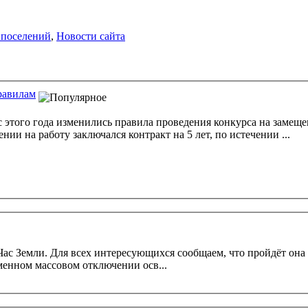
 поселений
,
Новости сайта
равилам
того года изменились правила проведения конкурса на замещение в
и на работу заключался контракт на 5 лет, по истечении ...
2015 года с 20-30 до 21-
ся в одновременном массовом отключении осв...