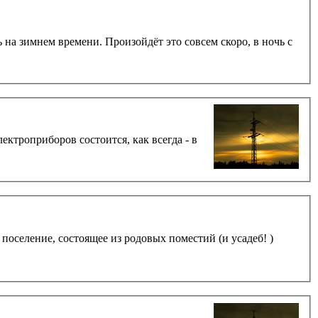
на зимнем времени. Произойдёт это совсем скоро, в ночь с
ектроприборов состоится, как всегда - в
одня у нас для вас - маленький предновогодний сюрприз! Приглашение в поселение, состоящее из родовых поместий (и усадеб! )