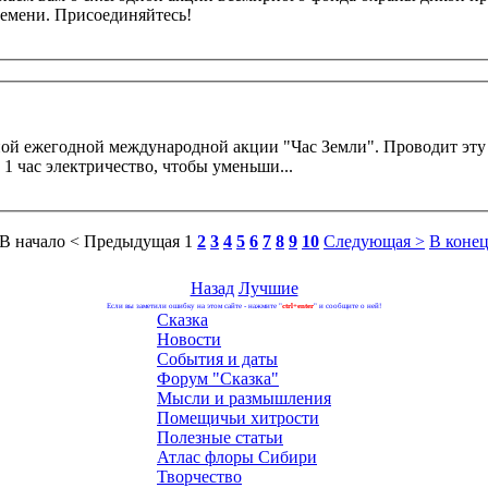
состоится 31 марта, в 20:30 по местному времени. Присоединяйтесь!
1 час электричество, чтобы уменьши...
В начало
< Предыдущая
1
2
3
4
5
6
7
8
9
10
Следующая >
В конец
Назад
Лучшие
Если вы заметили ошибку на этом сайте - нажмите "
ctrl+enter
" и сообщите о ней!
Сказка
Новости
События и даты
Форум "Сказка"
Мысли и размышления
Помещичьи хитрости
Полезные статьи
Атлас флоры Сибири
Творчество