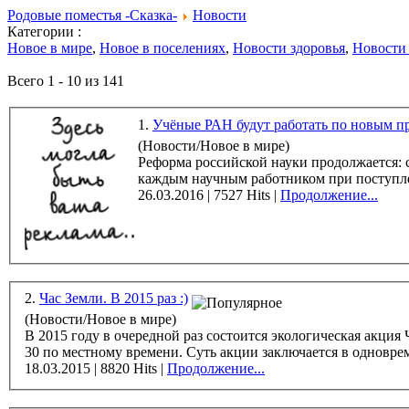
Родовые поместья -Сказка-
Новости
Категории :
Новое в мире
,
Новое в поселениях
,
Новости здоровья
,
Новости
Всего 1 - 10 из 141
1.
Учёные РАН будут работать по новым п
(Новости/Новое в мире)
Реформа российской науки продолжается: с э
каждым научным работником при поступлени
26.03.2016 | 7527 Hits |
Продолжение...
2.
Час Земли. В 2015 раз :)
(Новости/Новое в мире)
В 2015 году в очередной раз состоится экологическая акция Час Земли. Для всех интересующихся сообщаем, что пройдёт она в субботу 28 марта 
30 по местному времени. Суть акции заключает
18.03.2015 | 8820 Hits |
Продолжение...