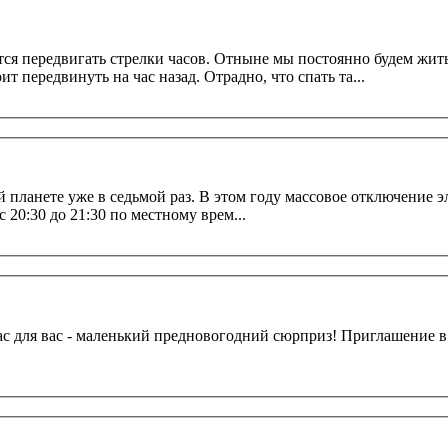
я передвигать стрелки часов. Отныне мы постоянно будем жить 
25 на 26 октября 2014 года. Время передстоит передвинуть на час назад. Отрадно, что спать та...
 планете уже в седьмой раз. В этом году массовое отключение эл
 20:30 до 21:30 по местному врем...
Здравствуйте, дорогие друзья! Сег