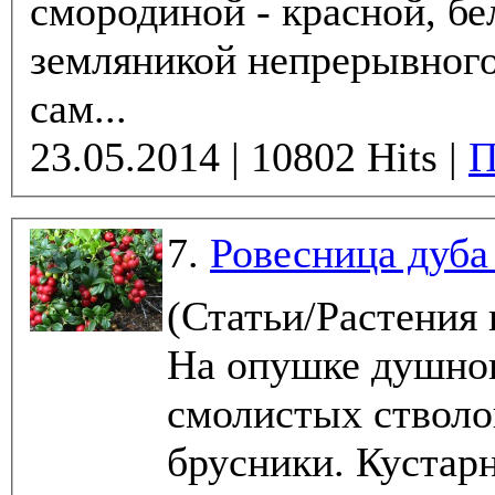
смородиной - красной, бе
земляникой непрерывного
сам...
23.05.2014 | 10802 Hits |
П
7.
Ровесница дуба
(Статьи/Растения
На опушке душног
смолистых стволо
брусники. Кустарн