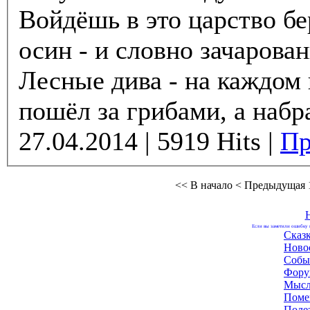
Войдёшь в это царство бер
осин - и словно зачарова
Лесные дива - на каждом 
пошёл за грибами, а набра
27.04.2014 | 5919 Hits |
Пр
<< В начало
< Предыдущая
Если вы заметили ошибку н
Сказ
Ново
Собы
Фору
Мысл
Поме
Поле