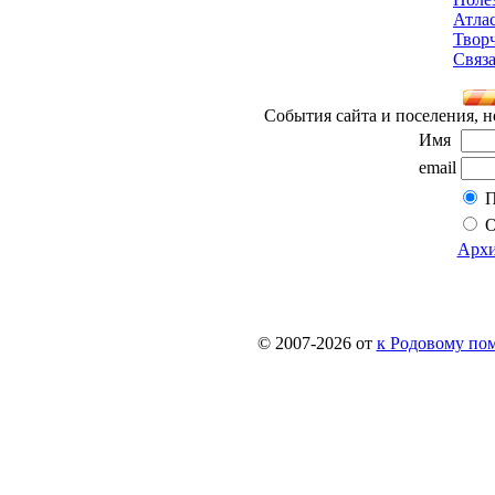
Атла
Твор
Связа
События сайта и поселения, н
Имя
email
П
О
Архи
© 2007-2026 от
к Родовому поме