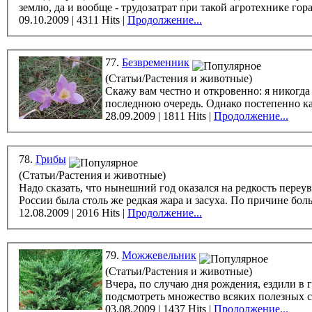
землю, да и вообще - трудозатрат при такой агротехнике го
09.10.2009 | 4311 Hits |
Продолжение...
77.
Безвременник
(Статьи/Растения и животные)
Скажу вам честно и откровенно: я никогда
последнюю очередь. Однако постепенно как
28.09.2009 | 1811 Hits |
Продолжение...
78.
Грибы
(Статьи/Растения и животные)
Надо сказать, что нынешний год оказался на редкость пере
России была столь же редкая 
12.08.2009 | 2016 Hits |
Продолжение...
79.
Можжевельник
(Статьи/Растения и животные)
Вчера, по случаю дня рождения, ездили в г
подсмотреть множество всяких полезных с
03.08.2009 | 1437 Hits |
Продолжение...