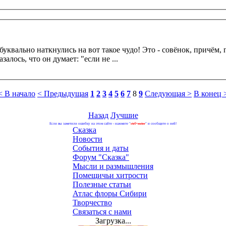
квально наткнулись на вот такое чудо! Это - совёнок, причём, 
алось, что он думает: "если не ...
< В начало
< Предыдущая
1
2
3
4
5
6
7
8
9
Следующая >
В конец 
Назад
Лучшие
Если вы заметили ошибку на этом сайте - нажмите "
ctrl+enter
" и сообщите о ней!
Сказка
Новости
События и даты
Форум "Сказка"
Мысли и размышления
Помещичьи хитрости
Полезные статьи
Атлас флоры Сибири
Творчество
Связаться с нами
Загрузка...