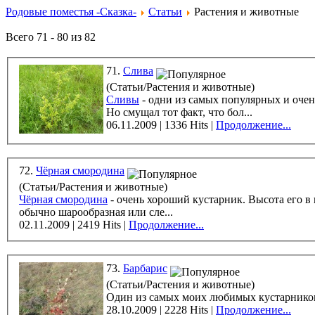
Родовые поместья -Сказка-
Статьи
Растения и животные
Всего 71 - 80 из 82
71.
Слива
(Статьи/Растения и животные)
Сливы
- одни из самых популярных и очень любимых в народе фруктов. Например, мы всегда мечатали иметь в своём родовом поместье несколько сливовых деревьев.
Но смущал тот факт, что бол...
06.11.2009 | 1336 Hits |
Продолжение...
72.
Чёрная смородина
(Статьи/Растения и животные)
Чёрная смородина
- очень хороший кустарник. Высота его в наиболее благоприятных условиях достигает 1,5 метров, но обычно - около 1 - 1,2 м. Крона растения
обычно шарообразная или сле...
02.11.2009 | 2419 Hits |
Продолжение...
73.
Барбарис
(Статьи/Растения и животные)
Один из самых моих любимых кустарнико
28.10.2009 | 2228 Hits |
Продолжение...