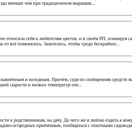
раздо меньше чем при традиционном выращив...
 не относила себя к любителям цветов, и в своём РП, планируя с
-то всё поменялось. Захотелось, чтобы среди бескрайнег...
увлажнённым и холодным. Причём, судя по сообщениям средств 
жара и засуха. По причине большой сырости и низких температур оче...
ости к родственникам, на дачу. До чего же я люблю ездить к кому
адово-огородных приёмчиков, пообщаться с опытными садоводам