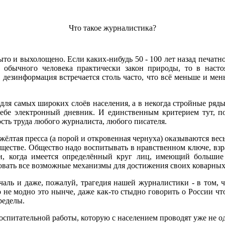
Что такое журналистика?
то и выхолощено. Если каких-нибудь 50 - 100 лет назад печатное
о обычного человека практически закон природы, то в наст
дезинформация встречается столь часто, что всё меньше и мен
ля самых широких слоёв населения, а в некогда стройные ряды
бе электронный дневник. И единственным критерием тут, по
сть труда любого журналиста, любого писателя.
жёлтая пресса (а порой и откровенная чернуха) оказываются в
обществе. Общество надо воспитывать в нравственном ключе, вз
и, когда имеется определённый круг лиц, имеющий большие 
вовать все возможные механизмы для достижения своих коварных
печаль и даже, пожалуй, трагедия нашей журналистики - в том,
не модно это нынче, даже как-то стыдно говорить о России чт
ределы.
оспитательной работы, которую с населением проводят уже не од