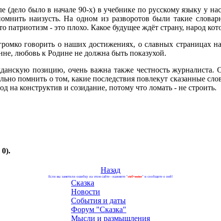
ле (дело было в начале 90-х) в учебнике по русскому языку у 
омнить наизусть. На одном из разворотов были такие словарны
о патриотизм - это плохо. Какое будущее ждёт страну, народ кот
ромко говорить о наших достижениях, о славных страницах на
не, любовь к Родине не должна быть показухой.
анскую позицию, очень важна также честность журналиста. О
ьно помнить о том, какие последствия повлекут сказанные слова
д на конструктив и созидание, потому что ломать - не строить.
0).
Назад
Если вы заметили ошибку на этом сайте - нажмите "
ctrl+enter
" и сообщите о ней!
Сказка
Новости
События и даты
Форум "Сказка"
Мысли и размышления