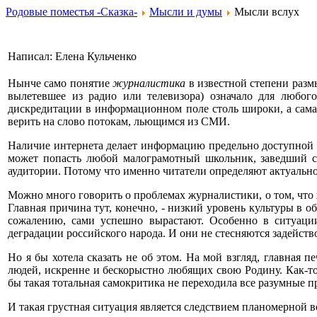
Родовые поместья -Сказка-
Мысли и думы
Мысли вслух
Написал: Елена Кульченко
Нынче само понятие
журналистика
в известной степени размы
вылетевшее из радио или телевизора) означало для любог
дискредитации в информационном поле столь широки, а сама 
верить на слово потокам, льющимся из СМИ.
Наличие интернета делает информацию предельно доступной д
может попасть любой малограмотный школьник, заведший се
аудитории. Потому что именно читатели определяют актуально
Можно много говорить о проблемах журналистики, о том, что 
Главная причина тут, конечно, - низкий уровень культуры в 
сожалению, сами успешно вырастают. Особенно в ситуаци
деградации российского народа. И они не стесняются задейст
Но я бы хотела сказать не об этом. На мой взгляд, главная 
людей, искренне и бескорыстно любящих свою Родину. Как-то 
бы такая тотальная самокритика не переходила все разумные п
И такая грустная ситуация является следствием планомерной в