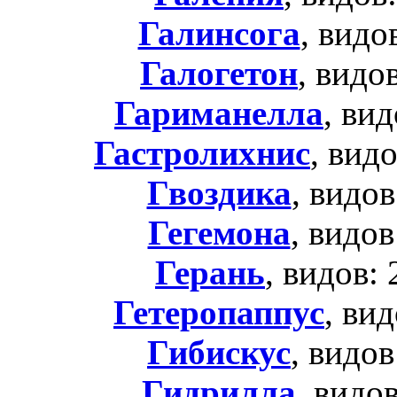
Галинсога
, видо
Галогетон
, видо
Гариманелла
, ви
Гастролихнис
, вид
Гвоздика
, видов
Гегемона
, видов
Герань
, видов:
Гетеропаппус
, ви
Гибискус
, видов
Гидрилла
, видо