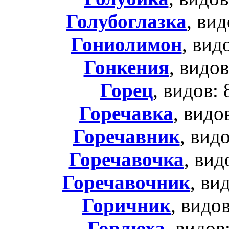
Голубоглазка
, ви
Гониолимон
, вид
Гонкения
, видов
Горец
, видов:
Горечавка
, видо
Горечавник
, вид
Горечавочка
, вид
Горечавочник
, ви
Горичник
, видо
Горлюха
, видов