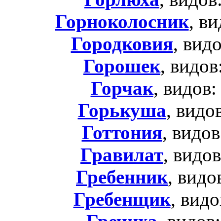
Горноколосник
, в
Городковия
, вид
Горошек
, видов
Горчак
, видов:
Горькуша
, видо
Готтония
, видов
Гравилат
, видо
Гребенник
, видо
Гребенщик
, видо