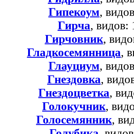
Гипекоум
, видо
Гирча
, видов:
Гирчовник
, видо
Гладкосемянница
, 
Глауциум
, видо
Гнездовка
, видо
Гнездоцветка
, ви
Голокучник
, вид
Голосемянник
, ви
Голубика
, видов