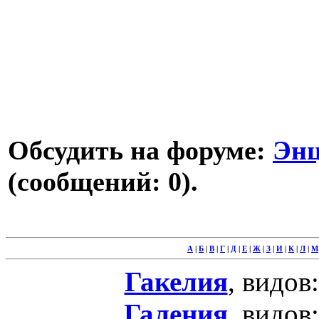
Обсудить на форуме:
Энц
(сообщений: 0).
А
|
Б
|
В
|
Г
|
Д
|
Е
|
Ж
|
З
|
И
|
К
|
Л
|
М
Гакелия
, видов
Галения
, видов