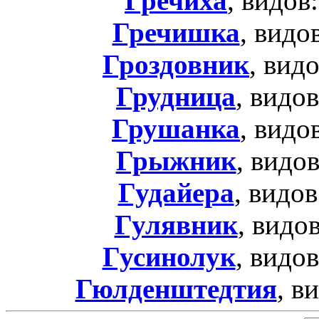
Гречиха
, видов
Гречишка
, видо
Гроздовник
, вид
Грудница
, видо
Грушанка
, видо
Грыжник
, видо
Гудайера
, видов
Гулявник
, видо
Гусинолук
, видо
Гюлденштедтия
, в