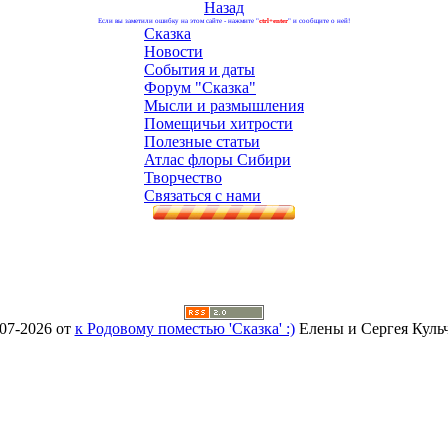
Назад
Если вы заметили ошибку на этом сайте - нажмите "
ctrl+enter
" и сообщите о ней!
Сказка
Новости
События и даты
Форум "Сказка"
Мысли и размышления
Помещичьи хитрости
Полезные статьи
Атлас флоры Сибири
Творчество
Связаться с нами
07-2026 от
к Родовому поместью 'Сказка' :)
Елены и Сергея Куль