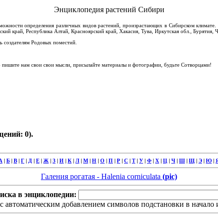
Энциклопедия растений Сибири
зможности определения различных видов растений, произрастающих в Сибирском климате. 
ский край, Республика Алтай, Красноярский край, Хакасия, Тува, Иркутская обл., Бурятия, Ч
 создателям Родовых поместий.
пишите нам свои свои мысли, присылайте материалы и фотографии, будьте Сотворцами!
ений: 0).
А
|
Б
|
В
|
Г
|
Д
|
Е
|
Ж
|
З
|
И
|
К
|
Л
|
М
|
Н
|
О
|
П
|
Р
|
С
|
Т
|
У
|
Ф
|
Х
|
Ц
|
Ч
|
Ш
|
Щ
|
Э
|
Ю
|
Галения рогатая - Halenia corniculata
(pic)
иска в энциклопедии:
с автоматическим добавлением символов подстановки в начало и