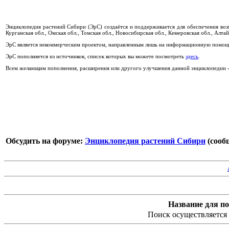
Энциклопедия растений Сибири (ЭрС) создаётся и поддерживается для обеспечения во
Курганская обл., Омская обл., Томская обл., Новосибирская обл., Кемеровская обл., Алтай
ЭрС является некоммерческим проектом, направленным лишь на информационную помощь
ЭрС пополняется из источников, список которых вы можете посмотреть
здесь
.
Всем желающим пополнения, расширения или другого улучшения данной энциклопедии - 
Обсудить на форуме:
Энциклопедия растений Сибири
(сообщ
Название для по
Поиск осуществляется 