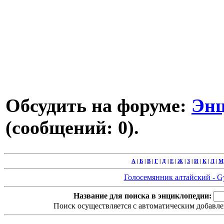
Обсудить на форуме:
Энц
(сообщений: 0).
А
|
Б
|
В
|
Г
|
Д
|
Е
|
Ж
|
З
|
И
|
К
|
Л
|
М
Голосемянник алтайский - Gy
Название для поиска в энциклопедии:
Поиск осуществляется с автоматическим добавле