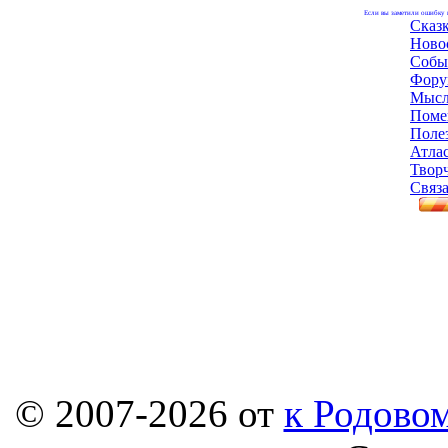
Если вы заметили ошибку н
Сказ
Ново
Собы
Фору
Мысл
Поме
Поле
Атла
Твор
Связа
© 2007-2026 от
к Родовом