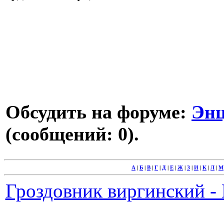
Обсудить на форуме:
Энц
(сообщений: 0).
А
|
Б
|
В
|
Г
|
Д
|
Е
|
Ж
|
З
|
И
|
К
|
Л
|
М
Гроздовник виргинский - B