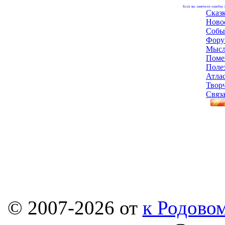
Если вы заметили ошибку н
Сказ
Ново
Собы
Фору
Мысл
Поме
Поле
Атла
Твор
Связа
© 2007-2026 от
к Родовом