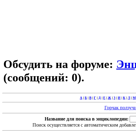
Обсудить на форуме:
Энц
(сообщений: 0).
А
|
Б
|
В
|
Г
|
Д
|
Е
|
Ж
|
З
|
И
|
К
|
Л
|
М
Горчак ползучий
Название для поиска в энциклопедии:
Поиск осуществляется с автоматическим добавле