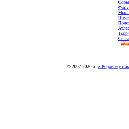
Собы
Фору
Мысл
Поме
Поле
Атла
Твор
Связа
© 2007-2026 от
к Родовому поме