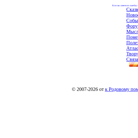
Если вы заметили ошибку н
Сказ
Ново
Собы
Фору
Мысл
Поме
Поле
Атла
Твор
Связа
© 2007-2026 от
к Родовому поме