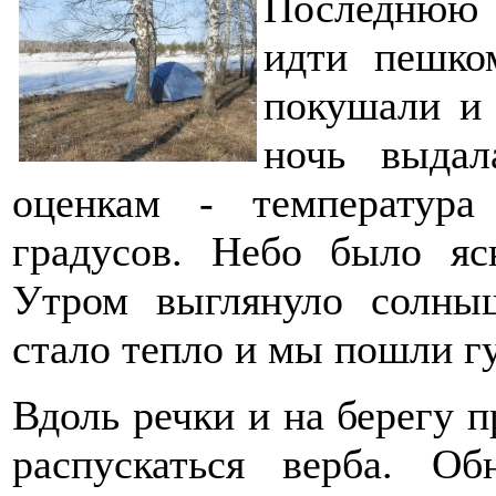
Последнюю 
идти пешко
покушали и 
ночь выдал
оценкам - температур
градусов. Небо было ясн
Утром выглянуло солныш
стало тепло и мы пошли г
Вдоль речки и на берегу п
распускаться верба. Об