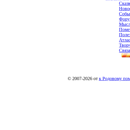
Сказ
Ново
Собы
Фору
Мысл
Поме
Поле
Атла
Твор
Связа
© 2007-2026 от
к Родовому поме