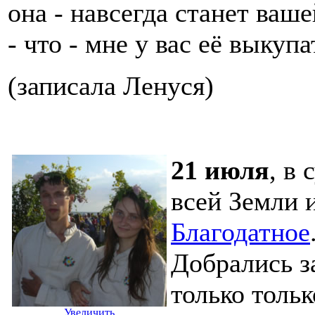
она - навсегда станет ваше
- что - мне у вас её выкуп
(записала Ленуся)
21 июля
,
в с
всей Земли 
Благодатное
Добрались з
только тольк
Увеличить