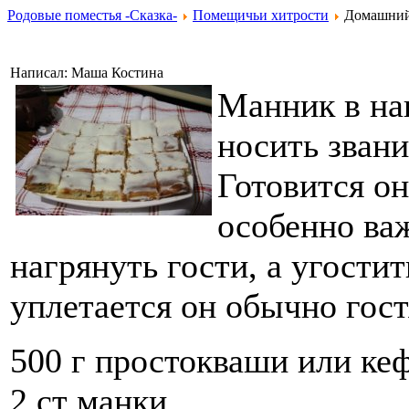
Родовые поместья -Сказка-
Помещичьи хитрости
Домашний
Написал: Маша Костина
Манник в на
носить звани
Готовится он
особенно ва
нагрянуть гости, а угости
уплетается он обычно гос
500 г простокваши или ке
2 ст манки