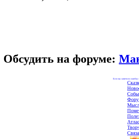
Обсудить на форуме:
Ма
Если вы заметили ошибку н
Сказ
Ново
Собы
Фору
Мысл
Поме
Поле
Атла
Твор
Связа