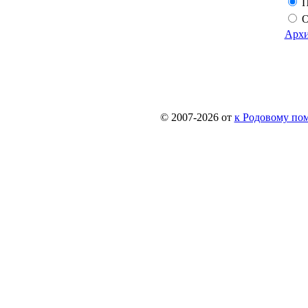
П
О
Архи
© 2007-2026 от
к Родовому поме