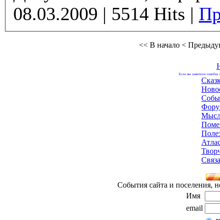
08.03.2009 | 5514 Hits |
Пр
<< В начало
< Предыду
Если вы заметили ошибку н
Сказ
Ново
Собы
Фору
Мысл
Поме
Поле
Атла
Твор
Связа
События сайта и поселения, н
Имя
email