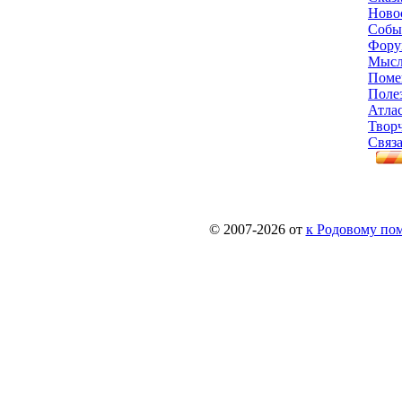
Ново
Собы
Фору
Мысл
Поме
Поле
Атла
Твор
Связа
© 2007-2026 от
к Родовому поме