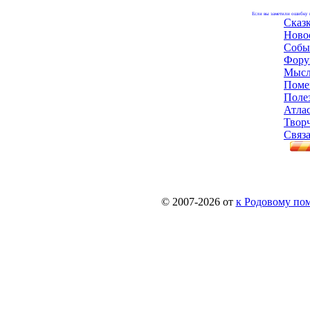
Если вы заметили ошибку н
Сказ
Ново
Собы
Фору
Мысл
Поме
Поле
Атла
Твор
Связа
© 2007-2026 от
к Родовому поме