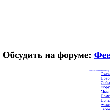
Обсудить на форуме:
Фев
Если вы заметили ошибку н
Сказ
Ново
Собы
Фору
Мысл
Поме
Поле
Атла
Твор