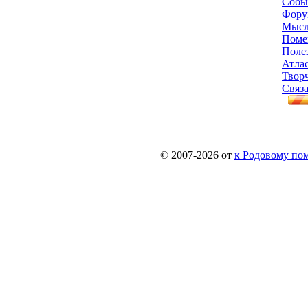
Собы
Фору
Мысл
Поме
Поле
Атла
Твор
Связа
© 2007-2026 от
к Родовому поме