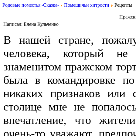
Родовые поместья -Сказка-
Помещичьи хитрости
Рецепты
Пражски
Написал: Елена Кульченко
В нашей стране, пожалу
человека, который н
знаменитом пражском торте
была в командировке по
никаких признаков или 
столице мне не попалос
впечатление, что жител
очень-то уважают, предпо