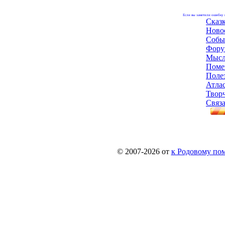
Если вы заметили ошибку н
Сказ
Ново
Собы
Фору
Мысл
Поме
Поле
Атла
Твор
Связа
© 2007-2026 от
к Родовому поме