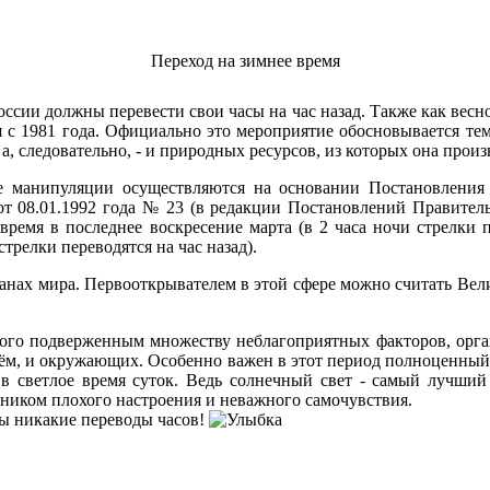
Переход на зимнее время
России должны перевести свои часы на час назад. Также как весн
ая с 1981 года. Официально это мероприятие обосновывается тем
а, следовательно, - и природных ресурсов, из которых она произ
ые манипуляции осуществляются на основании Постановления
т 08.01.1992 года № 23 (в редакции Постановлений Правитель
время в последнее воскресение марта (в 2 часа ночи стрелки п
стрелки переводятся на час назад).
анах мира. Первооткрывателем в этой сфере можно считать Вел
 того подверженным множеству неблагоприятных факторов, орга
своём, и окружающих. Особенно важен в этот период полноценный
 в светлое время суток. Ведь солнечный свет - самый лучший
чником плохого настроения и неважного самочувствия.
ны никакие переводы часов!