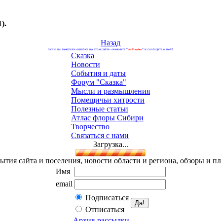
).
Назад
Если вы заметили ошибку на этом сайте - нажмите "
ctrl+enter
" и сообщите о ней!
Сказка
Новости
События и даты
Форум "Сказка"
Мысли и размышления
Помещичьи хитрости
Полезные статьи
Атлас флоры Сибири
Творчество
Связаться с нами
Загрузка...
ытия сайта и поселения, новости области и региона, обзоры и п
Имя
email
Подписаться
Отписаться
Архив рассылки