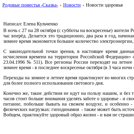
Родовые поместья -Сказка-
Новости
Новости здоровья
Написал: Елена Кульченко
В ночь с 27 на 28 октября (с субботы на воскресенье) жители 
час вперёд. Делается это традиционно, два раза в год, начин
зимнее время экономится большое количество электроэнергии, 
С законодательной точки зрения, в настоящее время данн
исчисления времени на территории Российской Федерации» о
23.04.1996 № 511). Все регионы России переходят на летнее 
зимнее время - в последнее воскресенье октября (в 3 часа ночи 
Переходы на зимнее и летнее время практикуют во многих стр
для более полного использования светового дня.
Конечно же, такие действия не идут на пользу нашим, и без
часов стоит больше внимания уделять заботе о здоровье - и 
питание, побольше бывать на свежем воздухе, и особенно -
физических нагрузках: гиподинамия - также может быть исто
Вобщем, практикуйте здоровый образ жизни - и вам не страш