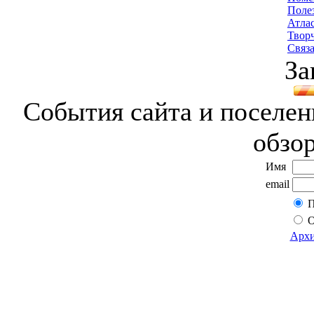
Поле
Атла
Твор
Связа
За
События сайта и поселени
обзо
Имя
email
П
О
Архи