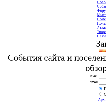
Ново
Собы
Фору
Мысл
Поме
Поле
Атла
Твор
Связа
За
События сайта и поселени
обзо
Имя
email
П
О
Архи