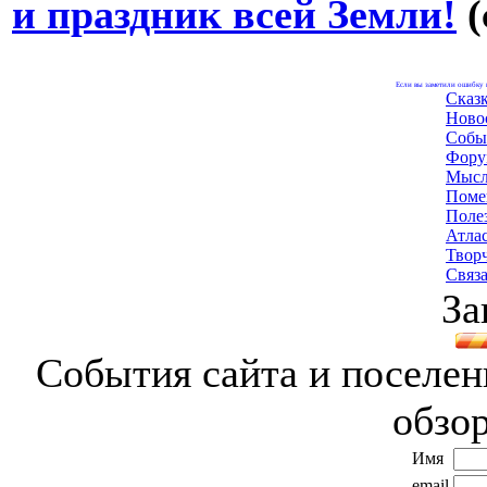
и праздник всей Земли!
(
Если вы заметили ошибку н
Сказ
Ново
Собы
Фору
Мысл
Поме
Поле
Атла
Твор
Связа
За
События сайта и поселени
обзо
Имя
email