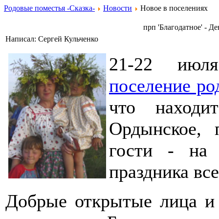
Родовые поместья -Сказка-
Новости
Новое в поселениях
прп 'Благодатное' - Д
Написал: Сергей Кульченко
21-22 июля
поселение ро
что находи
Ордынское, 
гости - на 
праздника вс
Добрые открытые лица и 