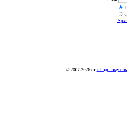
П
О
Архи
© 2007-2026 от
к Родовому поме