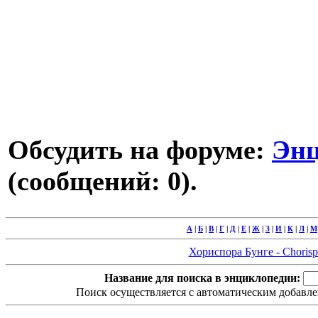
Обсудить на форуме:
Энц
(сообщений: 0).
А
|
Б
|
В
|
Г
|
Д
|
Е
|
Ж
|
З
|
И
|
К
|
Л
|
М
Хориспора Бунге - Chorispo
Название для поиска в энциклопедии:
Поиск осуществляется с автоматическим добавле