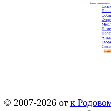
Если вы заметили ошибку н
Сказ
Ново
Собы
Фору
Мысл
Поме
Поле
Атла
Твор
Связа
© 2007-2026 от
к Родовом