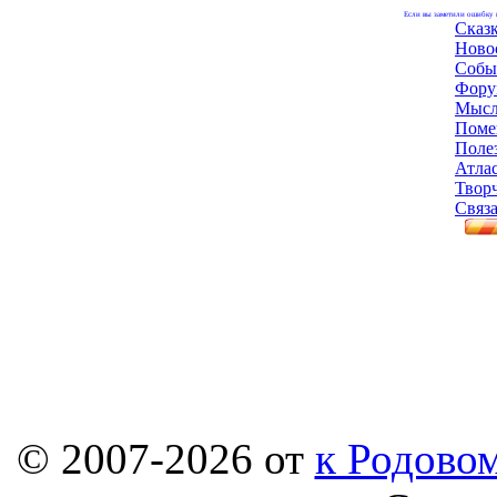
Если вы заметили ошибку н
Сказ
Ново
Собы
Фору
Мысл
Поме
Поле
Атла
Твор
Связа
© 2007-2026 от
к Родовом