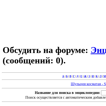
Обсудить на форуме:
Энц
(сообщений: 0).
А
|
Б
|
В
|
Г
|
Д
|
Е
|
Ж
|
З
|
И
|
К
|
Л
|
М
Шульция косматая - Sch
Название для поиска в энциклопедии:
Поиск осуществляется с автоматическим добавле