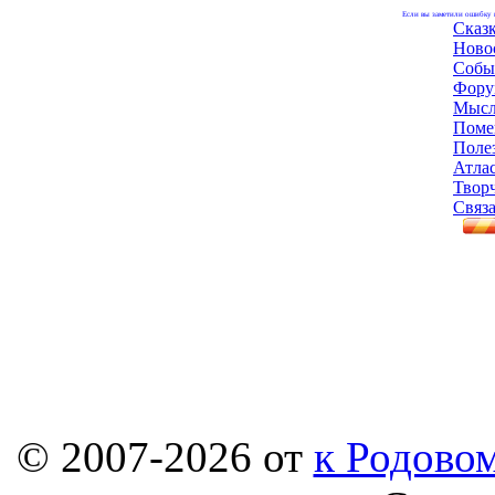
Если вы заметили ошибку н
Сказ
Ново
Собы
Фору
Мысл
Поме
Поле
Атла
Твор
Связа
© 2007-2026 от
к Родовом