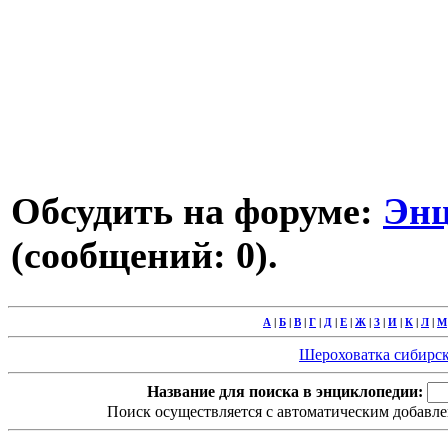
Обсудить на форуме:
Энц
(сообщений: 0).
А
|
Б
|
В
|
Г
|
Д
|
Е
|
Ж
|
З
|
И
|
К
|
Л
|
М
Шероховатка сибирская 
Название для поиска в энциклопедии:
Поиск осуществляется с автоматическим добавле