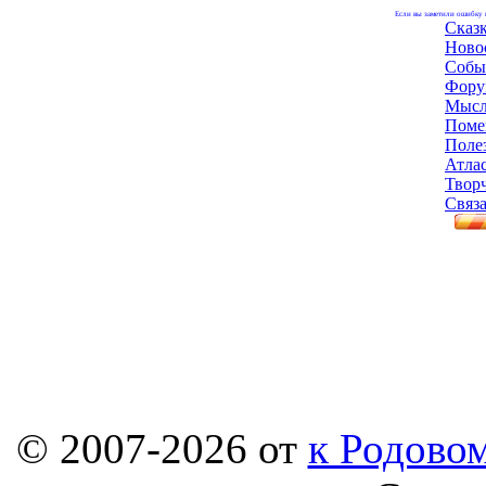
Если вы заметили ошибку н
Сказ
Ново
Собы
Фору
Мысл
Поме
Поле
Атла
Твор
Связа
© 2007-2026 от
к Родовом