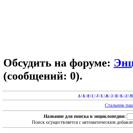
Обсудить на форуме:
Энц
(сообщений: 0).
А
|
Б
|
В
|
Г
|
Д
|
Е
|
Ж
|
З
|
И
|
К
|
Л
|
М
Стальник паше
Название для поиска в энциклопедии:
Поиск осуществляется с автоматическим добавле