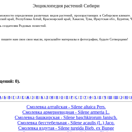
Энциклопедия растений Сибири
зможности определения различных видов растений, произрастающих в Сибирском климате. 
ский край, Республика Алтай, Красноярский край, Хакасия, Тува, Иркутская обл., Бурятия, Ч
 создателям Родовых поместий.
пишите нам свои свои мысли, присылайте материалы и фотографии, будьте Сотворцами!
ений: 0).
А
|
Б
|
В
|
Г
|
Д
|
Е
|
Ж
|
З
|
И
|
К
|
Л
|
М
|
Н
|
О
|
П
|
Р
|
С
|
Т
|
У
|
Ф
|
Х
|
Ц
|
Ч
|
Ш
|
Щ
|
Э
|
Ю
|
Смолевка алтайская - Silene altaica Pers.
Смолевка армериевидная - Silene armeria L.
Смолевка башкирская - Silene baschkirorum Janisch.
Смолевка бесстебельная - Silene acaulis (L.) Jacq.
Смолевка вздутая - Silene turgida Bieb. ex Bunge