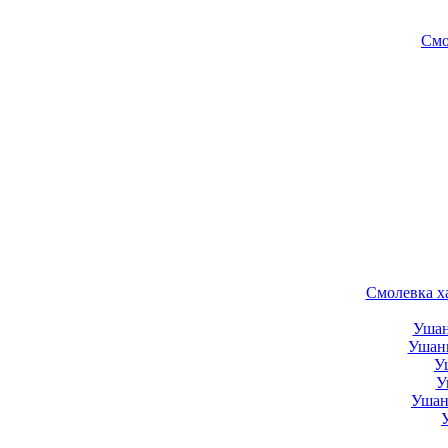
Смо
Смолевка хам
Ушанк
Ушанк
Уш
У
Ушанк
У