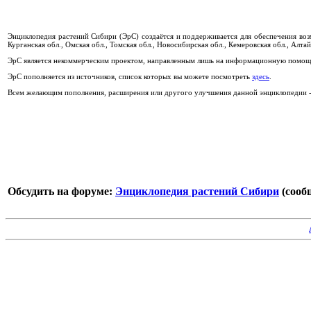
Энциклопедия растений Сибири (ЭрС) создаётся и поддерживается для обеспечения во
Курганская обл., Омская обл., Томская обл., Новосибирская обл., Кемеровская обл., Алтай
ЭрС является некоммерческим проектом, направленным лишь на информационную помощь
ЭрС пополняется из источников, список которых вы можете посмотреть
здесь
.
Всем желающим пополнения, расширения или другого улучшения данной энциклопедии - 
Обсудить на форуме:
Энциклопедия растений Сибири
(сообщ