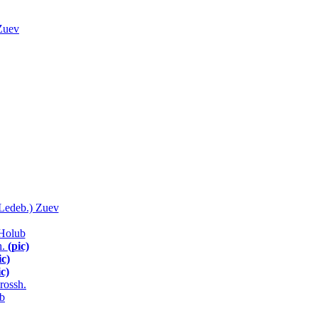
Zuev
(Ledeb.) Zuev
 Holub
h.
(pic)
ic)
ic)
rossh.
ub