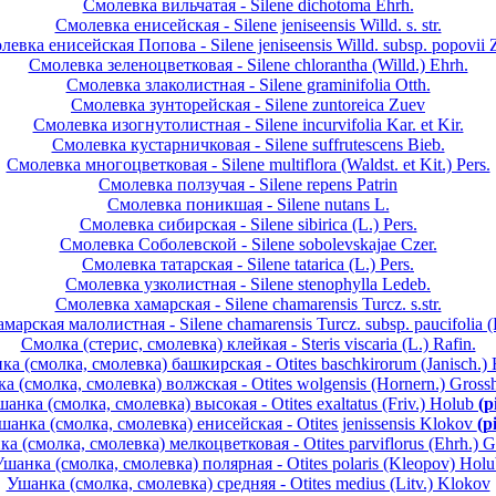
Смолевка вильчатая - Silene dichotoma Ehrh.
Смолевка енисейская - Silene jeniseensis Willd. s. str.
левка енисейская Попова - Silene jeniseensis Willd. subsp. popovii 
Смолевка зеленоцветковая - Silene chlorantha (Willd.) Ehrh.
Смолевка злаколистная - Silene graminifolia Otth.
Смолевка зунторейская - Silene zuntoreica Zuev
Смолевка изогнутолистная - Silene incurvifolia Kar. et Kir.
Смолевка кустарничковая - Silene suffrutescens Bieb.
Смолевка многоцветковая - Silene multiflora (Waldst. et Kit.) Pers.
Смолевка ползучая - Silene repens Patrin
Смолевка поникшая - Silene nutans L.
Смолевка сибирская - Silene sibirica (L.) Pers.
Смолевка Соболевской - Silene sobolevskajae Czer.
Смолевка татарская - Silene tatarica (L.) Pers.
Смолевка узколистная - Silene stenophylla Ledeb.
Смолевка хамарская - Silene chamarensis Turcz. s.str.
арская малолистная - Silene chamarensis Turcz. subsp. paucifolia 
Смолка (стерис, смолевка) клейкая - Steris viscaria (L.) Rafin.
а (смолка, смолевка) башкирская - Otites baschkirorum (Janisch.)
а (смолка, смолевка) волжская - Otites wolgensis (Hornern.) Gross
анка (смолка, смолевка) высокая - Otites exaltatus (Friv.) Holub
(p
шанка (смолка, смолевка) енисейская - Otites jenissensis Klokov
(p
а (смолка, смолевка) мелкоцветковая - Otites parviflorus (Ehrh.) G
шанка (смолка, смолевка) полярная - Otites polaris (Kleopov) Hol
Ушанка (смолка, смолевка) средняя - Otites medius (Litv.) Klokov