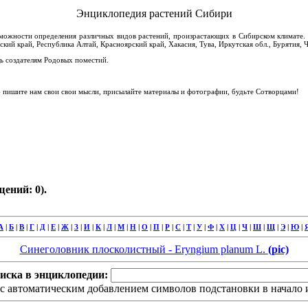
Энциклопедия растений Сибири
зможности определения различных видов растений, произрастающих в Сибирском климате. 
ский край, Республика Алтай, Красноярский край, Хакасия, Тува, Иркутская обл., Бурятия, Ч
 создателям Родовых поместий.
пишите нам свои свои мысли, присылайте материалы и фотографии, будьте Сотворцами!
ений: 0).
А
|
Б
|
В
|
Г
|
Д
|
Е
|
Ж
|
З
|
И
|
К
|
Л
|
М
|
Н
|
О
|
П
|
Р
|
С
|
Т
|
У
|
Ф
|
Х
|
Ц
|
Ч
|
Ш
|
Щ
|
Э
|
Ю
|
Синеголовник плосколистный - Eryngium planum L.
(pic)
иска в энциклопедии:
с автоматическим добавлением символов подстановки в начало и