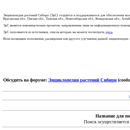
Энциклопедия растений Сибири (ЭрС) создаётся и поддерживается для обеспечения во
Курганская обл., Омская обл., Томская обл., Новосибирская обл., Кемеровская обл., Алтай
ЭрС является некоммерческим проектом, направленным лишь на информационную помощь
ЭрС пополняется из источников, список которых вы можете посмотреть
здесь
.
Всем желающим пополнения, расширения или другого улучшения данной энциклопедии - 
Обсудить на форуме:
Энциклопедия растений Сибири
(сообщ
Название для по
Поиск осуществляется 