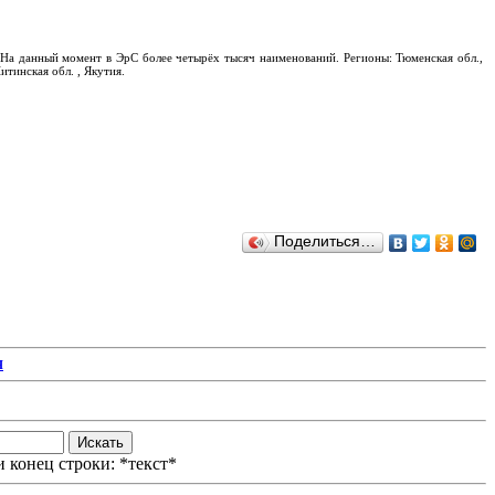
На данный момент в ЭрС более четырёх тысяч наименований. Регионы: Тюменская обл.,
итинская обл. , Якутия.
Поделиться…
Я
 конец строки: *текст*