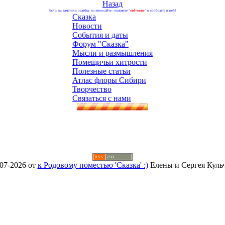
Назад
Если вы заметили ошибку на этом сайте - нажмите "
ctrl+enter
" и сообщите о ней!
Сказка
Новости
События и даты
Форум "Сказка"
Мысли и размышления
Помещичьи хитрости
Полезные статьи
Атлас флоры Сибири
Творчество
Связаться с нами
07-2026 от
к Родовому поместью 'Сказка' :)
Елены и Сергея Куль