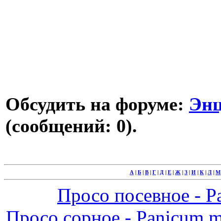
Обсудить на форуме:
Энц
(сообщений: 0).
А
|
Б
|
В
|
Г
|
Д
|
Е
|
Ж
|
З
|
И
|
К
|
Л
|
М
Просо посевное - Pa
Просо сорное - Panicum mi