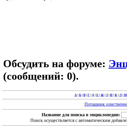
Обсудить на форуме:
Энц
(сообщений: 0).
А
|
Б
|
В
|
Г
|
Д
|
Е
|
Ж
|
З
|
И
|
К
|
Л
|
М
Поташник олиственный 
Название для поиска в энциклопедии:
Поиск осуществляется с автоматическим добавле