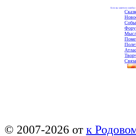
Если вы заметили ошибку н
Сказ
Ново
Собы
Фору
Мысл
Поме
Поле
Атла
Твор
Связа
© 2007-2026 от
к Родовом