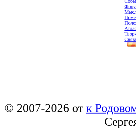
Собы
Фору
Мысл
Поме
Поле
Атла
Твор
Связа
© 2007-2026 от
к Родовом
Серге