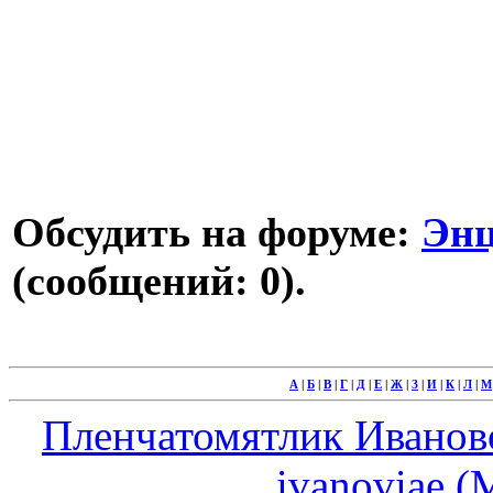
Обсудить на форуме:
Энц
(сообщений: 0).
А
|
Б
|
В
|
Г
|
Д
|
Е
|
Ж
|
З
|
И
|
К
|
Л
|
М
Пленчатомятлик Ивановой 
ivanoviae (