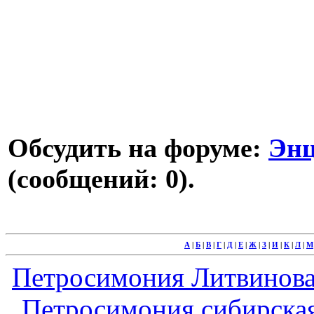
Обсудить на форуме:
Энц
(сообщений: 0).
А
|
Б
|
В
|
Г
|
Д
|
Е
|
Ж
|
З
|
И
|
К
|
Л
|
М
Петросимония Литвинова - 
Петросимония сибирская -