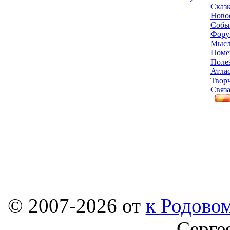
Сказ
Ново
Собы
Фору
Мысл
Поме
Поле
Атла
Твор
Связа
© 2007-2026 от
к Родовом
Серге