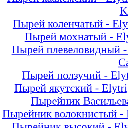
K
Пырей коленчатый - Elytr
Пырей мохнатый - Elyt
Пырей плевеловидный - El
C
Пырей ползучий - Elyt
Пырей якутский - Elytri
Пырейник Васильева -
Пырейник волокнистый - El
Пырейник высокий - Elym