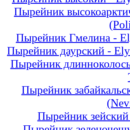
Пырейник высокоарктиче
(Pol
Пырейник Гмелина - Ely
Пырейник даурский - Elym
Пырейник длинноколосый
Пырейник забайкальски
(Nev
Пырейник зейский -
Пырейник зеленочешуй