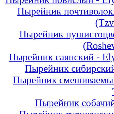
Пырейник почтиволокн
(Tzv
Пырейник пушистоцвет
(Roshev
Пырейник саянский - Elym
Пырейник сибирский 
Пырейник смешиваемый 
Пырейник собачий 