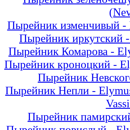
(Nev
Пырейник изменчивый - El
Пырейник иркутский - 
Пырейник Комарова - Ely
Пырейник кроноцкий - Ely
Пырейник Невского 
Пырейник Непли - Elymus 
Vassi
Пырейник памирский 
Пырейник повислый - Elym