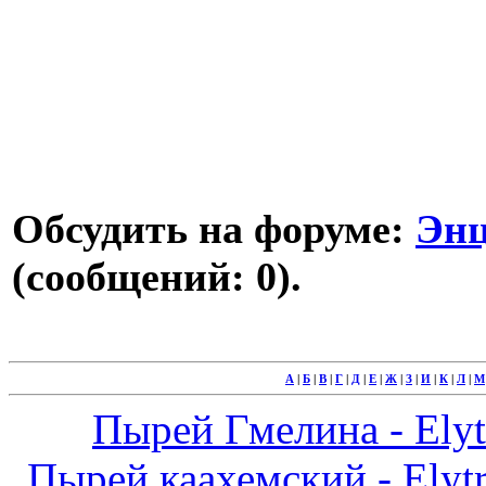
Обсудить на форуме:
Энц
(сообщений: 0).
А
|
Б
|
В
|
Г
|
Д
|
Е
|
Ж
|
З
|
И
|
К
|
Л
|
М
Пырей Гмелина - Elytr
Пырей каахемский - Elytr