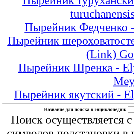
Пырейник туруханский
turuchanensi
Пырейник Федченко - 
Пырейник шероховатостеб
(Link) Go
Пырейник Шренка - Elym
Meye
Пырейник якутский - Ely
Название для поиска в энциклопедии:
Поиск осуществляется с
символов подстановки в н