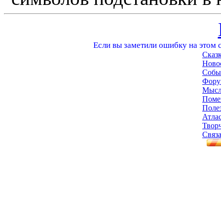
Если вы заметили ошибку на этом с
Сказ
Ново
Собы
Фору
Мысл
Поме
Поле
Атла
Твор
Связа