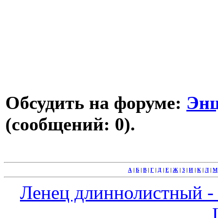
Обсудить на форуме:
Энц
(сообщений: 0).
А
|
Б
|
В
|
Г
|
Д
|
Е
|
Ж
|
З
|
И
|
К
|
Л
|
М
Ленец длиннолистный - T