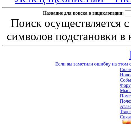
Название для поиска в энциклопедии:
Поиск осуществляется с
символов подстановки в н
Если вы заметили ошибку на этом с
Сказ
Ново
Собы
Фору
Мысл
Поме
Поле
Атла
Твор
Связа