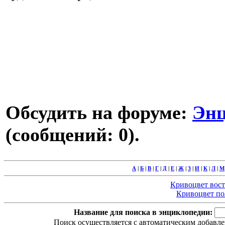
Обсудить на форуме:
Энц
(сообщений: 0).
А
|
Б
|
В
|
Г
|
Д
|
Е
|
Ж
|
З
|
И
|
К
|
Л
|
М
Кривоцвет восто
Кривоцвет пол
Название для поиска в энциклопедии:
Поиск осуществляется с автоматическим добавле