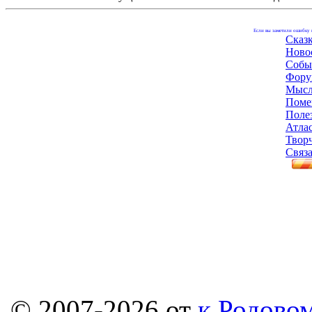
Если вы заметили ошибку н
Сказ
Ново
Собы
Фору
Мысл
Поме
Поле
Атла
Твор
Связа
© 2007-2026 от
к Родовом