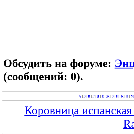
Обсудить на форуме:
Энц
(сообщений: 0).
А
|
Б
|
В
|
Г
|
Д
|
Е
|
Ж
|
З
|
И
|
К
|
Л
|
М
Коровница испанская -
Ra