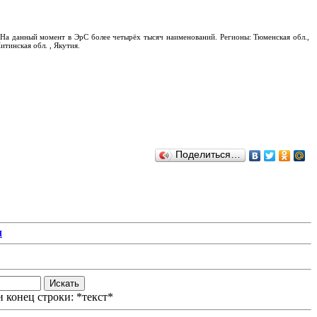
На данный момент в ЭрС более четырёх тысяч наименований. Регионы: Тюменская обл.,
итинская обл. , Якутия.
Поделиться…
Я
 конец строки: *текст*