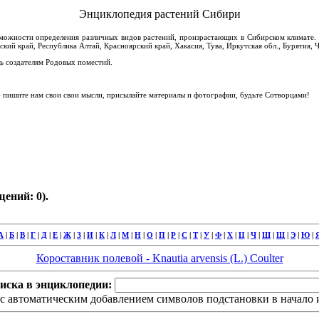
Энциклопедия растений Сибири
зможности определения различных видов растений, произрастающих в Сибирском климате. 
ский край, Республика Алтай, Красноярский край, Хакасия, Тува, Иркутская обл., Бурятия, Ч
 создателям Родовых поместий.
пишите нам свои свои мысли, присылайте материалы и фотографии, будьте Сотворцами!
ений: 0).
А
|
Б
|
В
|
Г
|
Д
|
Е
|
Ж
|
З
|
И
|
К
|
Л
|
М
|
Н
|
О
|
П
|
Р
|
С
|
Т
|
У
|
Ф
|
Х
|
Ц
|
Ч
|
Ш
|
Щ
|
Э
|
Ю
|
Короставник полевой - Knautia arvensis (L.) Coulter
иска в энциклопедии:
с автоматическим добавлением символов подстановки в начало и