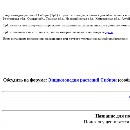
Энциклопедия растений Сибири (ЭрС) создаётся и поддерживается для обеспечения во
Курганская обл., Омская обл., Томская обл., Новосибирская обл., Кемеровская обл., Алтай
ЭрС является некоммерческим проектом, направленным лишь на информационную помощь
ЭрС пополняется из источников, список которых вы можете посмотреть
здесь
.
Всем желающим пополнения, расширения или другого улучшения данной энциклопедии - 
Обсудить на форуме:
Энциклопедия растений Сибири
(сообщ
Название для по
Поиск осуществляется 