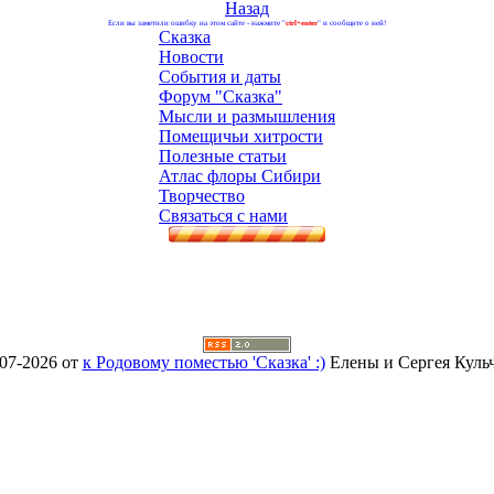
Назад
Если вы заметили ошибку на этом сайте - нажмите "
ctrl+enter
" и сообщите о ней!
Сказка
Новости
События и даты
Форум "Сказка"
Мысли и размышления
Помещичьи хитрости
Полезные статьи
Атлас флоры Сибири
Творчество
Связаться с нами
07-2026 от
к Родовому поместью 'Сказка' :)
Елены и Сергея Куль