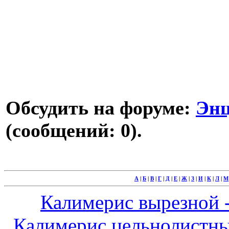
Обсудить на форуме:
Энц
(сообщений: 0).
А
|
Б
|
В
|
Г
|
Д
|
Е
|
Ж
|
З
|
И
|
К
|
Л
|
М
Калимерис вырезной - 
Калимерис цельнолистный -