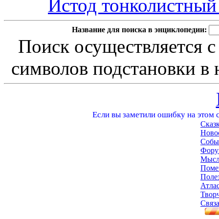
Истод тонколистный -
Название для поиска в энциклопедии:
Поиск осуществляется с
символов подстановки в н
Если вы заметили ошибку на этом с
Сказ
Ново
Собы
Фору
Мысл
Поме
Поле
Атла
Твор
Связа