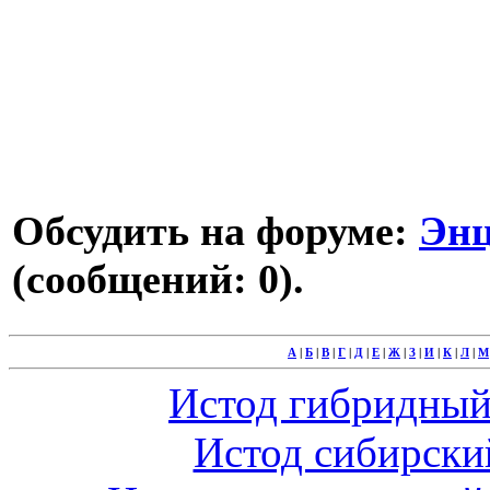
Обсудить на форуме:
Энц
(сообщений: 0).
А
|
Б
|
В
|
Г
|
Д
|
Е
|
Ж
|
З
|
И
|
К
|
Л
|
М
Истод гибридный 
Истод сибирский 