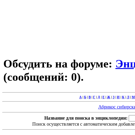
Обсудить на форуме:
Энц
(сообщений: 0).
А
|
Б
|
В
|
Г
|
Д
|
Е
|
Ж
|
З
|
И
|
К
|
Л
|
М
Абрикос сибирский
Название для поиска в энциклопедии:
Поиск осуществляется с автоматическим добавле