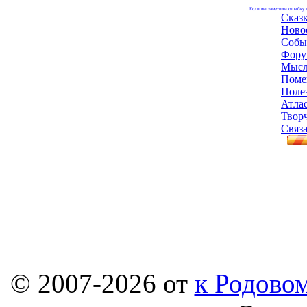
Если вы заметили ошибку н
Сказ
Ново
Собы
Фору
Мысл
Поме
Поле
Атла
Твор
Связа
© 2007-2026 от
к Родовом