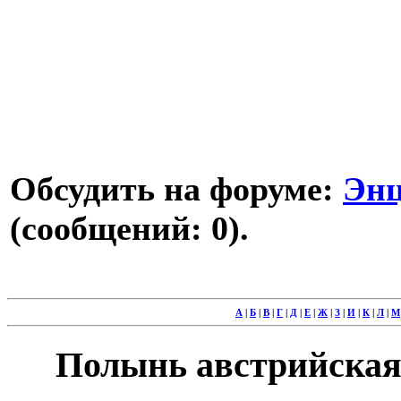
Обсудить на форуме:
Энц
(сообщений: 0).
А
|
Б
|
В
|
Г
|
Д
|
Е
|
Ж
|
З
|
И
|
К
|
Л
|
М
Полынь австрийская -