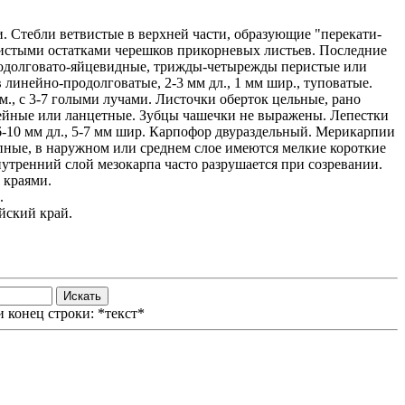
 Стебли ветвистые в верхней части, образующие "перекати-
нистыми остатками черешков прикорневых листьев. Последние
родолговато-яйцевидные, трижды-четырежды перистые или
 линейно-продолговатые, 2-3 мм дл., 1 мм шир., туповатые.
, с 3-7 голыми лучами. Листочки оберток цельные, рано
ейные или ланцетные. Зубцы чашечки не выражены. Лепестки
6-10 мм дл., 5-7 мм шир. Карпофор двураздельный. Мерикарпии
пные, в наружном или среднем слое имеются мелкие короткие
утренний слой мезокарпа часто разрушается при созревании.
 краями.
.
йский край.
 конец строки: *текст*