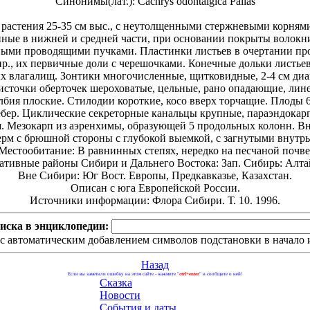
Синонимы(лат.): Cachrys odontalgica Pallas
астения 25-35 см выс., c неутолщенными стержневыми корнями.
енные в нижней и средней части, при основании покрыты волок
льными проводящими пучками. Пластинки листьев в очертании п
шир., их первичные доли с черешочками. Конечные дольки листьев
 влагалищ. Зонтики многочисленные, щитковидные, 2-4 см диам.
источки оберточек шероховатые, цельные, рано опадающие, лин
олбия плоские. Стилодии короткие, косо вверх торчащие. Плоды 
ебер. Циклические секреторные канальцы крупные, параэндокар
. Мезокарп из аэренхимы, образующей 5 продольных колонн. Вн
рм с брюшной стороны с глубокой выемкой, с загнутыми внутрь
Местообитание: В равнинных степях, нередко на песчаной почве
тивные районы Сибири и Дальнего Востока: Зап. Сибирь: Алта
Вне Сибири: Юг Вост. Европы, Предкавказье, Казахстан.
Описан с юга Европейской России.
Источники информации: Флора Сибири. Т. 10. 1996.
иска в энциклопедии:
с автоматическим добавлением символов подстановки в начало и
Назад
Если вы заметили ошибку на этом сайте - нажмите "
ctrl+enter
" и сообщите о ней!
Сказка
Новости
События и даты