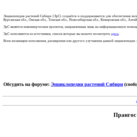
Энциклопедия растений Сибири (ЭрС) создаётся и поддерживается для обеспечения во
Курганская обл., Омская обл., Томская обл., Новосибирская обл., Кемеровская обл., Алтай
ЭрС является некоммерческим проектом, направленным лишь на информационную помощь
ЭрС пополняется из источников, список которых вы можете посмотреть
здесь
.
Всем желающим пополнения, расширения или другого улучшения данной энциклопедии - 
Обсудить на форуме:
Энциклопедия растений Сибири
(сообщ
Прангос 