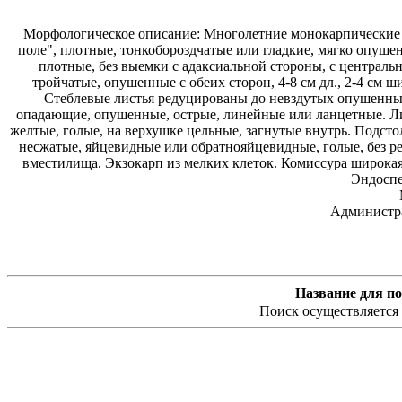
Морфологическое описание: Многолетние монокарпические р
поле", плотные, тонкобороздчатые или гладкие, мягко опуш
плотные, без выемки с адаксиальной стороны, с центра
тройчатые, опушенные с обеих сторон, 4-8 см дл., 2-4 см 
Стеблевые листья редуцированы до невздутых опушенных
опадающие, опушенные, острые, линейные или ланцетные. Л
желтые, голые, на верхушке цельные, загнутые внутрь. Подст
несжатые, яйцевидные или обратнояйцевидные, голые, без р
вместилища. Экзокарп из мелких клеток. Комиссура широкая
Эндоспе
Администра
Название для по
Поиск осуществляется 