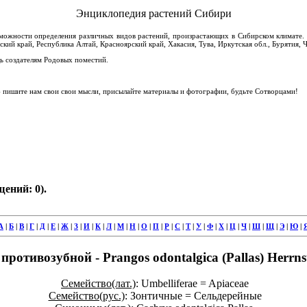
Энциклопедия растений Сибири
зможности определения различных видов растений, произрастающих в Сибирском климате. 
ский край, Республика Алтай, Красноярский край, Хакасия, Тува, Иркутская обл., Бурятия, Ч
 создателям Родовых поместий.
пишите нам свои свои мысли, присылайте материалы и фотографии, будьте Сотворцами!
ений: 0).
А
|
Б
|
В
|
Г
|
Д
|
Е
|
Ж
|
З
|
И
|
К
|
Л
|
М
|
Н
|
О
|
П
|
Р
|
С
|
Т
|
У
|
Ф
|
Х
|
Ц
|
Ч
|
Ш
|
Щ
|
Э
|
Ю
|
противозубной - Prangos odontalgica (Pallas) Herrnst
Семейство(лат.)
: Umbelliferae = Apiaceae
Семейство(рус.)
: Зонтичные = Сельдерейные