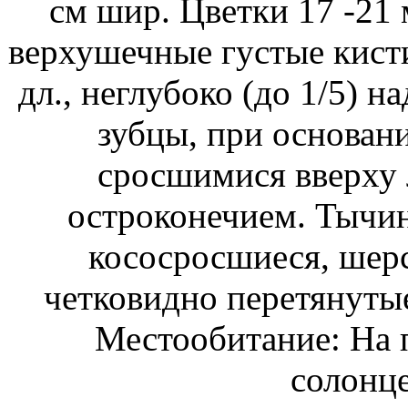
см шир. Цветки 17 -21 
верхушечные густые кисти 
дл., неглубоко (до 1/5) 
зубцы, при основани
сросшимися вверху 
остроконечием. Тычи
кососросшиеся, шерст
четковидно перетянуты
Местообитание: На 
солонце