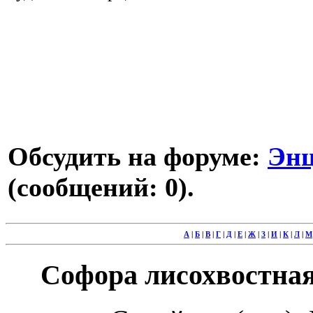
Обсудить на форуме:
Энц
(сообщений: 0).
А
|
Б
|
В
|
Г
|
Д
|
Е
|
Ж
|
З
|
И
|
К
|
Л
|
М
Софора лисохвостная 