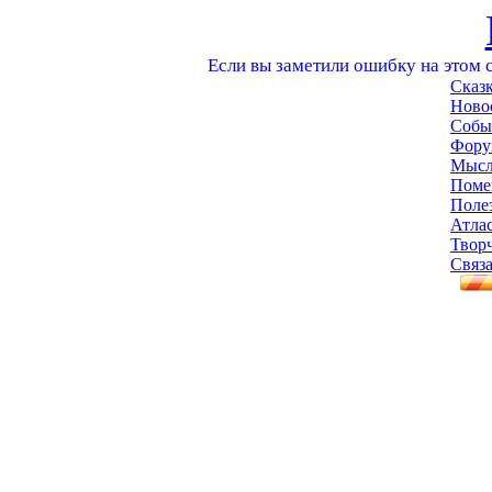
Если вы заметили ошибку на этом с
Сказ
Ново
Собы
Фору
Мысл
Поме
Поле
Атла
Твор
Связа