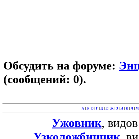
Обсудить на форуме:
Энц
(сообщений: 0).
А
|
Б
|
В
|
Г
|
Д
|
Е
|
Ж
|
З
|
И
|
К
|
Л
|
М
Ужовник
, видов
Узколожбинник
, в