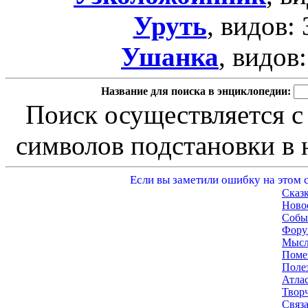
Уруть
, видов:
Ушанка
, видов
Название для поиска в энциклопедии:
Поиск осуществляется с
символов подстановки в н
Если вы заметили ошибку на этом с
Сказ
Ново
Собы
Фору
Мысл
Поме
Поле
Атла
Твор
Связа