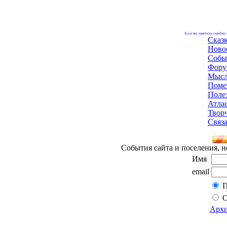
Если вы заметили ошибку н
Сказ
Ново
Собы
Фору
Мысл
Поме
Поле
Атла
Твор
Связа
События сайта и поселения, н
Имя
email
П
О
Архи